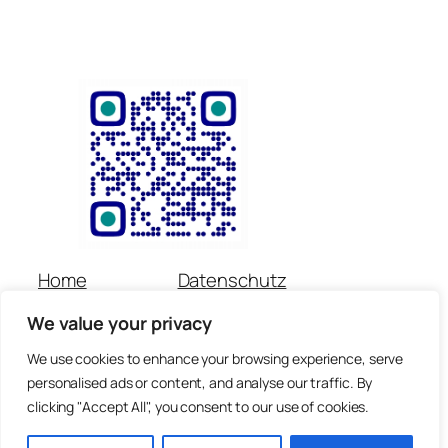
Home
Datenschutz
Über uns
Impressum
We value your privacy
Veranstaltungen
Kontakt
Spenden
Newsletter
We use cookies to enhance your browsing experience, serve
personalised ads or content, and analyse our traffic. By
© Copyright für alle Inhalte : Preetorius Stiftung 2018 –
clicking "Accept All", you consent to our use of cookies.
heute