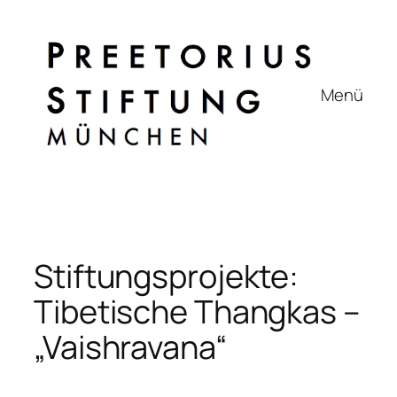
Zum
Inhalt
springen
Menü
Stiftungsprojekte:
Tibetische Thangkas –
„Vaishravana“