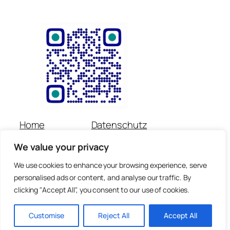
Home
Datenschutz
Über uns
Impressum
We value your privacy
Veranstaltungen
Kontakt
Spenden
Newsletter
We use cookies to enhance your browsing experience, serve
personalised ads or content, and analyse our traffic. By
© Copyright für alle Inhalte : Preetorius Stiftung 2018 –
clicking "Accept All", you consent to our use of cookies.
heute
Customise
Reject All
Accept All