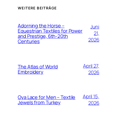
WEITERE BEITRÄGE
Adorning the Horse –
Juni
Equestrian Textiles for Power
21,
and Prestige, 6th-20th
2026
Centuries
April 27,
The Atlas of World
Embroidery
2026
April 15,
Oya Lace for Men – Textile
Jewels from Turkey
2026