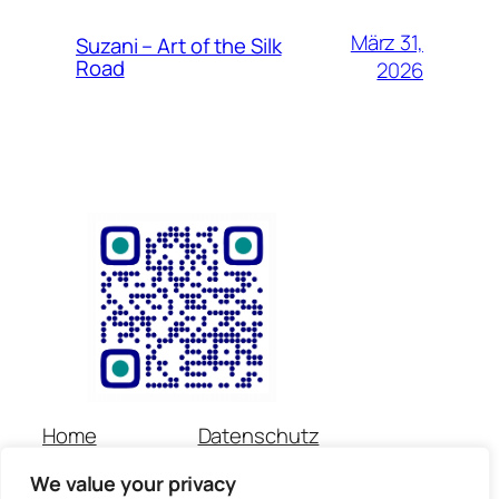
März 31,
Suzani – Art of the Silk
Road
2026
Home
Datenschutz
Über uns
Impressum
We value your privacy
Veranstaltungen
Kontakt