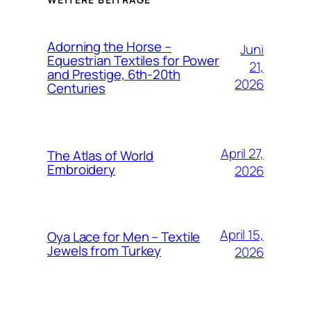
Adorning the Horse –
Juni
Equestrian Textiles for Power
21,
and Prestige, 6th-20th
2026
Centuries
April 27,
The Atlas of World
Embroidery
2026
April 15,
Oya Lace for Men – Textile
Jewels from Turkey
2026