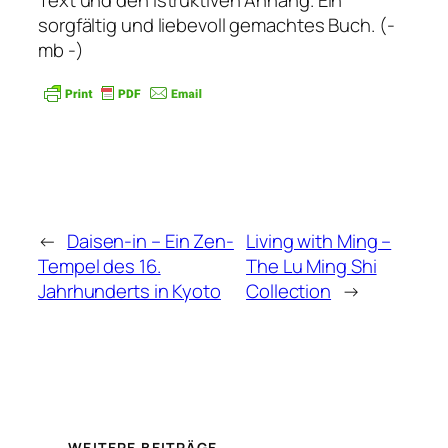
sorgfältig und liebevoll gemachtes Buch. (-
mb -)
←
Daisen-in – Ein Zen-
Living with Ming –
Tempel des 16.
The Lu Ming Shi
Jahrhunderts in Kyoto
Collection
→
WEITERE BEITRÄGE