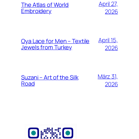
April 27,
The Atlas of World
Embroidery
2026
April 15,
Oya Lace for Men – Textile
Jewels from Turkey
2026
März 31,
Suzani – Art of the Silk
Road
2026