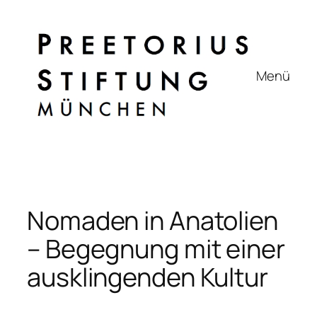
Zum
Inhalt
springen
Menü
Nomaden in Anatolien
– Begegnung mit einer
ausklingenden Kultur