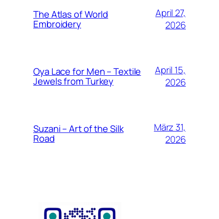
April 27,
The Atlas of World
Embroidery
2026
April 15,
Oya Lace for Men – Textile
Jewels from Turkey
2026
März 31,
Suzani – Art of the Silk
Road
2026