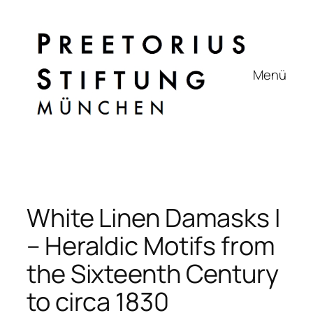
Zum
Inhalt
springen
Menü
White Linen Damasks I
– Heraldic Motifs from
the Sixteenth Century
to circa 1830