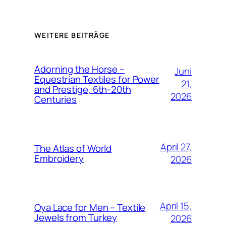
WEITERE BEITRÄGE
Adorning the Horse –
Juni
Equestrian Textiles for Power
21,
and Prestige, 6th-20th
2026
Centuries
April 27,
The Atlas of World
Embroidery
2026
April 15,
Oya Lace for Men – Textile
Jewels from Turkey
2026