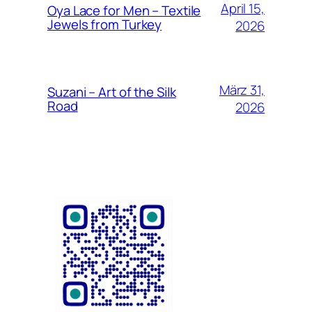
April 15,
Oya Lace for Men – Textile
Jewels from Turkey
2026
März 31,
Suzani – Art of the Silk
Road
2026