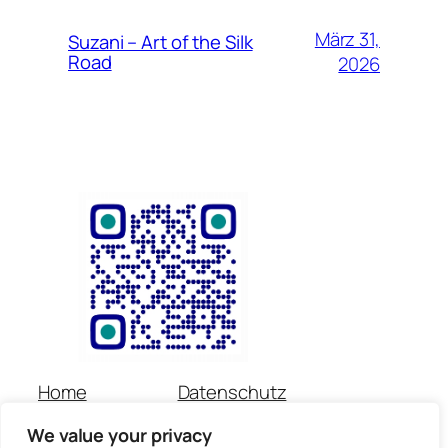
März 31,
Suzani – Art of the Silk
Road
2026
Home
Datenschutz
Über uns
Impressum
We value your privacy
Veranstaltungen
Kontakt