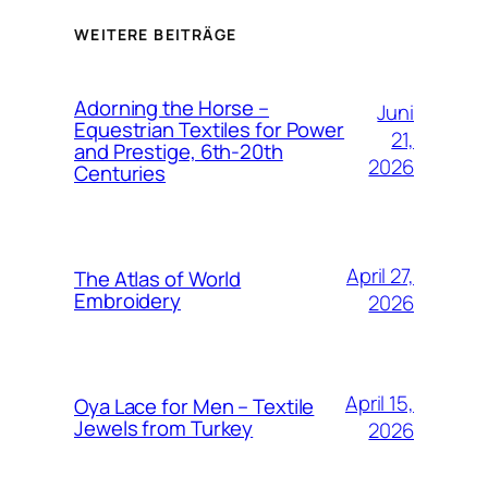
WEITERE BEITRÄGE
Adorning the Horse –
Juni
Equestrian Textiles for Power
21,
and Prestige, 6th-20th
2026
Centuries
April 27,
The Atlas of World
Embroidery
2026
April 15,
Oya Lace for Men – Textile
Jewels from Turkey
2026