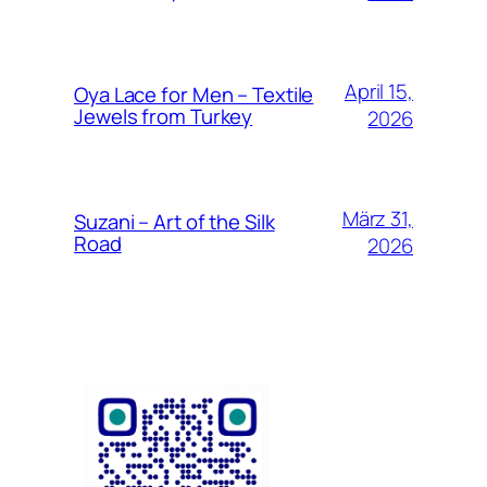
April 15,
Oya Lace for Men – Textile
Jewels from Turkey
2026
März 31,
Suzani – Art of the Silk
Road
2026