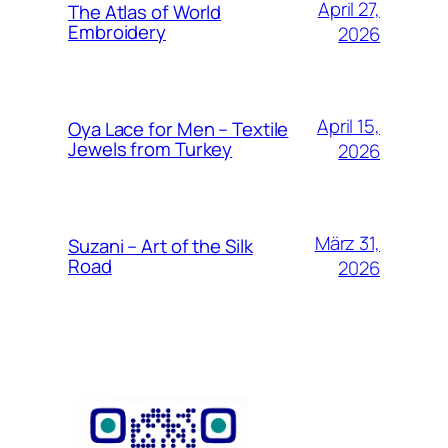
April 27,
The Atlas of World
Embroidery
2026
April 15,
Oya Lace for Men – Textile
Jewels from Turkey
2026
März 31,
Suzani – Art of the Silk
Road
2026