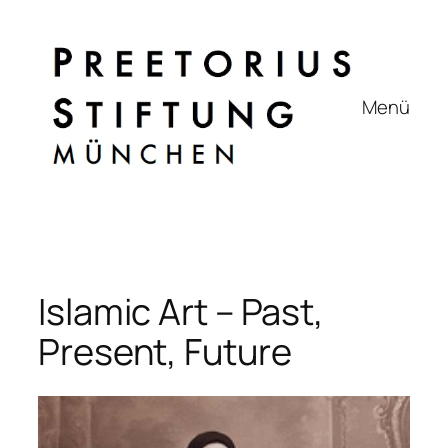
Zum
Inhalt
springen
Menü
Islamic Art – Past,
Present, Future