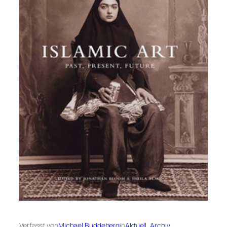
Verfasst von
Michael Buddeberg
in
Aktuell
, 
Archiv