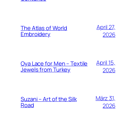
April 27,
The Atlas of World
Embroidery
2026
April 15,
Oya Lace for Men – Textile
Jewels from Turkey
2026
März 31,
Suzani – Art of the Silk
Road
2026