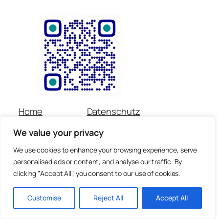
Home
Datenschutz
Über uns
Impressum
We value your privacy
Veranstaltungen
Kontakt
Spenden
Newsletter
We use cookies to enhance your browsing experience, serve
personalised ads or content, and analyse our traffic. By
© Copyright für alle Inhalte : Preetorius Stiftung 2018 –
clicking "Accept All", you consent to our use of cookies.
heute
Customise
Reject All
Accept All