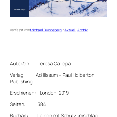
Verfasst von
Michael Buddeberg
in
Aktuell
, 
Archiv
Autor/en: Teresa Canepa
Verlag: Ad Ilissum – Paul Holberton
Publishing
Erschienen: London, 2019
Seiten: 384
Buchart: Leinen mit Schutzumschlag