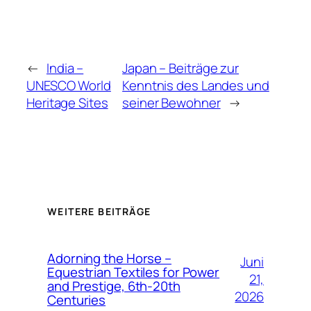
←
India –
Japan – Beiträge zur
UNESCO World
Kenntnis des Landes und
Heritage Sites
seiner Bewohner
→
WEITERE BEITRÄGE
Adorning the Horse –
Juni
Equestrian Textiles for Power
21,
and Prestige, 6th-20th
2026
Centuries