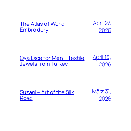
April 27,
The Atlas of World
Embroidery
2026
April 15,
Oya Lace for Men – Textile
Jewels from Turkey
2026
März 31,
Suzani – Art of the Silk
Road
2026