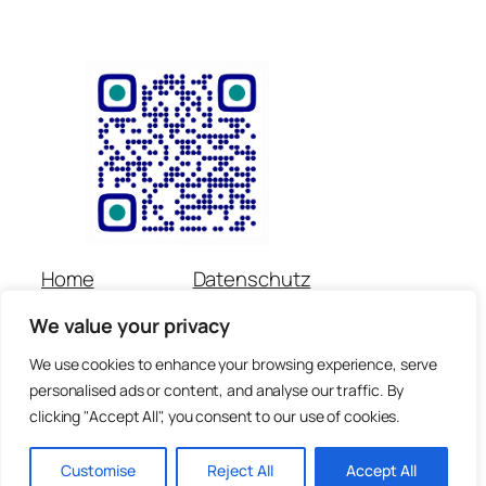
Home
Datenschutz
Über uns
Impressum
We value your privacy
Veranstaltungen
Kontakt
Spenden
Newsletter
We use cookies to enhance your browsing experience, serve
personalised ads or content, and analyse our traffic. By
© Copyright für alle Inhalte : Preetorius Stiftung 2018 –
clicking "Accept All", you consent to our use of cookies.
heute
Customise
Reject All
Accept All