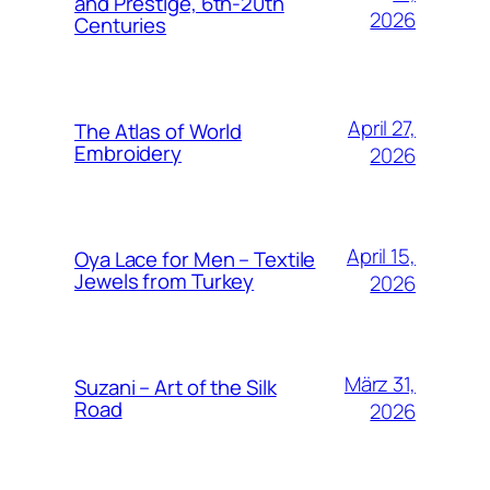
and Prestige, 6th-20th
2026
Centuries
April 27,
The Atlas of World
Embroidery
2026
April 15,
Oya Lace for Men – Textile
Jewels from Turkey
2026
März 31,
Suzani – Art of the Silk
Road
2026