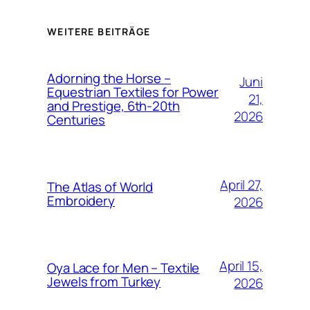
WEITERE BEITRÄGE
Adorning the Horse –
Juni
Equestrian Textiles for Power
21,
and Prestige, 6th-20th
2026
Centuries
April 27,
The Atlas of World
Embroidery
2026
April 15,
Oya Lace for Men – Textile
Jewels from Turkey
2026