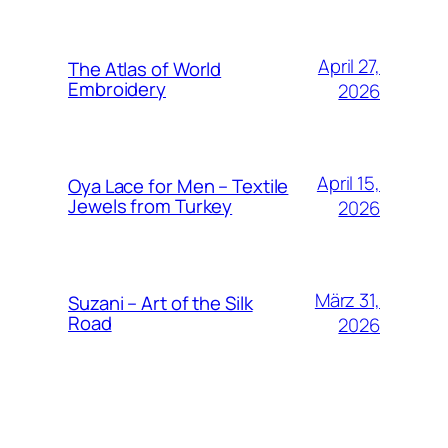
April 27,
The Atlas of World
Embroidery
2026
April 15,
Oya Lace for Men – Textile
Jewels from Turkey
2026
März 31,
Suzani – Art of the Silk
Road
2026