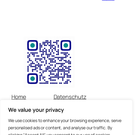
Home
Datenschutz
Über uns
Impressum
We value your privacy
Veranstaltungen
Kontakt
Spenden
Newsletter
We use cookies to enhance your browsing experience, serve
personalised ads or content, and analyse our traffic. By
© Copyright für alle Inhalte : Preetorius Stiftung 2018 –
clicking "Accept All", you consent to our use of cookies.