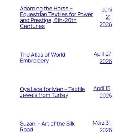
Adorning the Horse –
Juni
Equestrian Textiles for Power
21,
and Prestige, 6th-20th
2026
Centuries
April 27,
The Atlas of World
Embroidery
2026
April 15,
Oya Lace for Men – Textile
Jewels from Turkey
2026
März 31,
Suzani – Art of the Silk
Road
2026