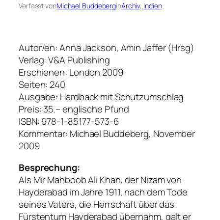
Verfasst von
Michael Buddeberg
in
Archiv
, 
Indien
Autor/en: Anna Jackson, Amin Jaffer (Hrsg)
Verlag: V&A Publishing
Erschienen: London 2009
Seiten: 240
Ausgabe: Hardback mit Schutzumschlag
Preis: 35.– englische Pfund
ISBN: 978-1-85177-573-6
Kommentar: Michael Buddeberg, November
2009
Besprechung:
Als Mir Mahboob Ali Khan, der Nizam von
Hayderabad im Jahre 1911, nach dem Tode
seines Vaters, die Herrschaft über das
Fürstentum Hayderabad übernahm, galt er