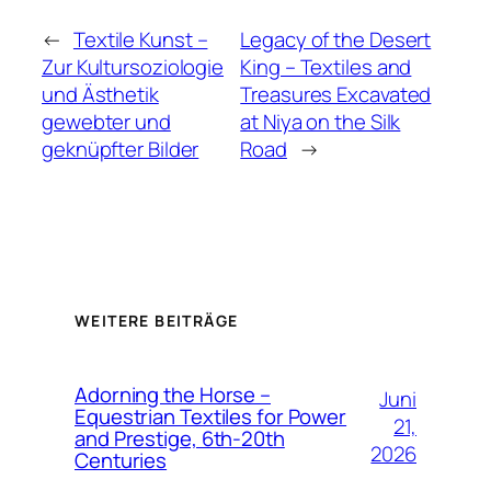
←
Textile Kunst –
Legacy of the Desert
Zur Kultursoziologie
King – Textiles and
und Ästhetik
Treasures Excavated
gewebter und
at Niya on the Silk
geknüpfter Bilder
Road
→
WEITERE BEITRÄGE
Adorning the Horse –
Juni
Equestrian Textiles for Power
21,
and Prestige, 6th-20th
2026
Centuries