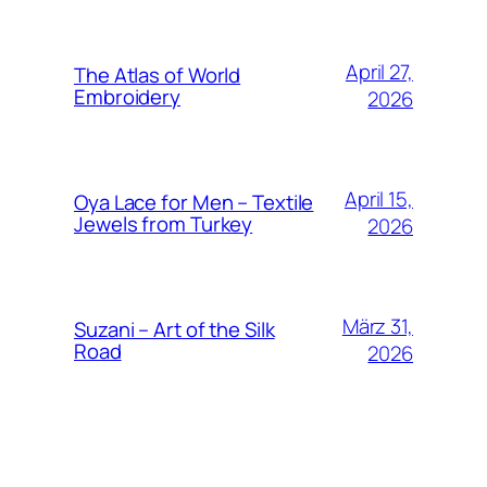
April 27,
The Atlas of World
Embroidery
2026
April 15,
Oya Lace for Men – Textile
Jewels from Turkey
2026
März 31,
Suzani – Art of the Silk
Road
2026