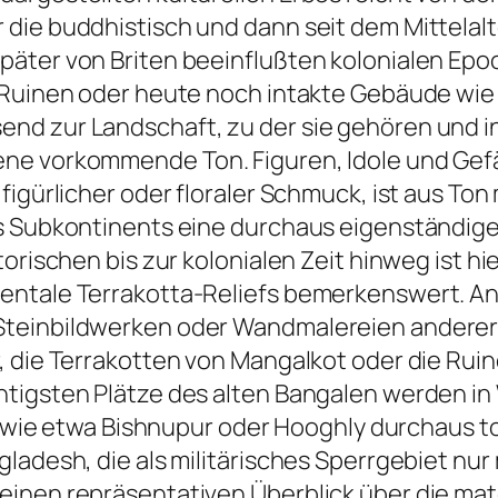
die buddhistisch und dann seit dem Mittelalt
päter von Briten beeinflußten kolonialen Ep
b Ruinen oder heute noch intakte Gebäude wi
 zur Landschaft, zu der sie gehören und in di
ne vorkommende Ton. Figuren, Idole und Gefä
figürlicher oder floraler Schmuck, ist aus Ton
des Subkontinents eine durchaus eigenständ
orischen bis zur kolonialen Zeit hinweg ist hi
entale Terrakotta-Reliefs bemerkenswert. A
teinbildwerken oder Wandmalereien anderer T
, die Terrakotten von Mangalkot oder die Ruin
htigsten Plätze des alten Bangalen werden in
e, wie etwa Bishnupur oder Hooghly durchaus t
gladesh, die als militärisches Sperrgebiet 
inen repräsentativen Überblick über die mate