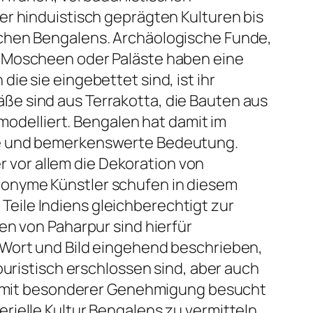
er hinduistisch geprägten Kulturen bis
ochen Bengalens. Archäologische Funde,
e Moscheen oder Paläste haben eine
e sie eingebettet sind, ist ihr
ße sind aus Terrakotta, die Bauten aus
 modelliert. Bengalen hat damit im
ige und bemerkenswerte Bedeutung.
er vor allem die Dekoration von
nonyme Künstler schufen in diesem
eile Indiens gleichberechtigt zur
en von Paharpur sind hierfür
 Wort und Bild eingehend beschrieben,
ouristisch erschlossen sind, aber auch
nur mit besonderer Genehmigung besucht
rielle Kultur Bengalens zu vermitteln,