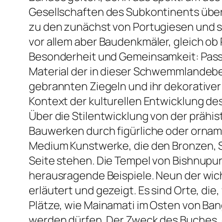
Gesellschaften des Subkontinents über 
zu den zunächst von Portugiesen und s
vor allem aber Baudenkmäler, gleich o
Besonderheit und Gemeinsamkeit: Passend
Material der in dieser Schwemmlandebe
gebrannten Ziegeln und ihr dekorativer 
Kontext der kulturellen Entwicklung 
Über die Stilentwicklung von der prähist
Bauwerken durch figürliche oder ornam
Medium Kunstwerke, die den Bronzen, S
Seite stehen. Die Tempel von Bishnupur
herausragende Beispiele. Neun der wic
erläutert und gezeigt. Es sind Orte, di
Plätze, wie Mainamati im Osten von Ban
werden dürfen. Der Zweck des Buches, e