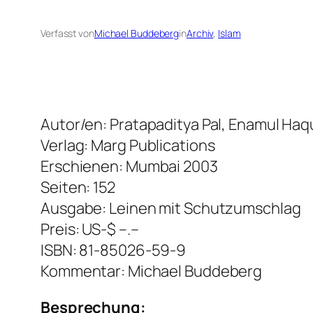
Verfasst von
Michael Buddeberg
in
Archiv
, 
Islam
Autor/en: Pratapaditya Pal, Enamul Haq
Verlag: Marg Publications
Erschienen: Mumbai 2003
Seiten: 152
Ausgabe: Leinen mit Schutzumschlag
Preis: US-$ –.–
ISBN: 81-85026-59-9
Kommentar: Michael Buddeberg
Besprechung: