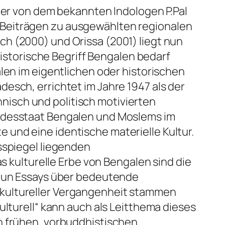
iner von dem bekannten Indologen P.Pal
 Beiträgen zu ausgewählten regionalen
h (2000) und Orissa (2001) liegt nun
historische Begriff Bengalen bedarf
len im eigentlichen oder historischen
esch, errichtet im Jahre 1947 als der
thnisch und politisch motivierten
undesstaat Bengalen und Moslems im
und eine identische materielle Kultur.
sspiegel liegenden
ulturelle Erbe von Bengalen sind die
 neun Essays über bedeutende
ikultureller Vergangenheit stammen
ulturell“ kann auch als Leitthema dieses
n frühen, vorbuddhistischen