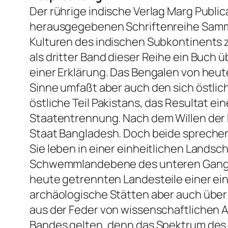
Der rührige indische Verlag Marg Publi
herausgegebenen Schriftenreihe Sammel
Kulturen des indischen Subkontinents z
als dritter Band dieser Reihe ein Buch ü
einer Erklärung. Das Bengalen von heute
Sinne umfaßt aber auch den sich östlic
östliche Teil Pakistans, das Resultat ei
Staatentrennung. Nach dem Willen der 
Staat Bangladesh. Doch beide sprechen 
Sie leben in einer einheitlichen Lands
Schwemmlandebene des unteren Ganges 
heute getrennten Landesteile einer ein
archäologische Stätten aber auch über
aus der Feder von wissenschaftlichen Au
Bandes gelten, denn das Spektrum des d