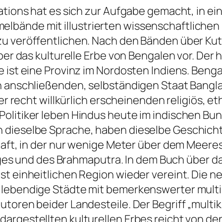
cations hat es sich zur Aufgabe gemacht, in e
bände mit illustrierten wissenschaftlichen
u veröffentlichen. Nach den Bänden über Kutc
ber das kulturelle Erbe von Bengalen vor. Der 
 ist eine Provinz im Nordosten Indiens. Benga
h anschließenden, selbständigen Staat Banglad
ner recht willkürlich erscheinenden religiös, e
Politiker leben Hindus heute im indischen B
dieselbe Sprache, haben dieselbe Geschichte 
chaft, in der nur wenige Meter über dem Meere
und des Brahmaputra. In dem Buch über das k
st einheitlichen Region wieder vereint. Die
 lebendige Städte mit bemerkenswerter mult
toren beider Landesteile. Der Begriff „multik
argestellten kulturellen Erbes reicht von de