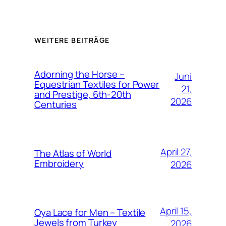
WEITERE BEITRÄGE
Adorning the Horse –
Juni
Equestrian Textiles for Power
21,
and Prestige, 6th-20th
2026
Centuries
April 27,
The Atlas of World
Embroidery
2026
April 15,
Oya Lace for Men – Textile
Jewels from Turkey
2026