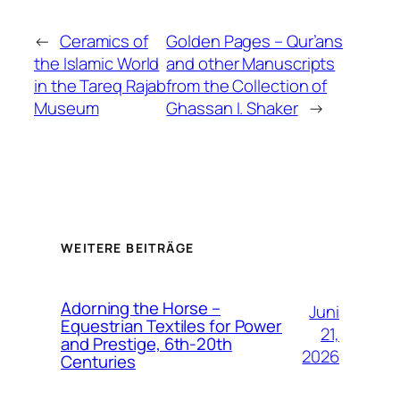
←
Ceramics of
Golden Pages – Qur’ans
the Islamic World
and other Manuscripts
in the Tareq Rajab
from the Collection of
Museum
Ghassan I. Shaker
→
WEITERE BEITRÄGE
Adorning the Horse –
Juni
Equestrian Textiles for Power
21,
and Prestige, 6th-20th
2026
Centuries