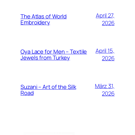
April 27,
The Atlas of World
Embroidery
2026
April 15,
Oya Lace for Men – Textile
Jewels from Turkey
2026
März 31,
Suzani – Art of the Silk
Road
2026