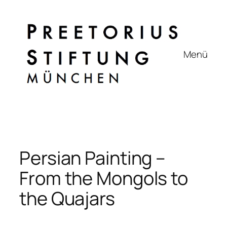
Zum
Inhalt
springen
Menü
Persian Painting –
From the Mongols to
the Quajars