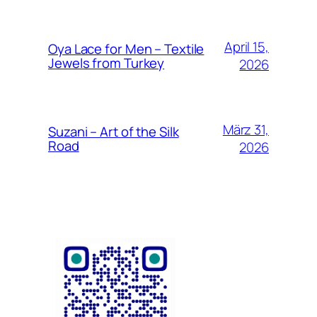
April 15,
Oya Lace for Men – Textile
Jewels from Turkey
2026
März 31,
Suzani – Art of the Silk
Road
2026