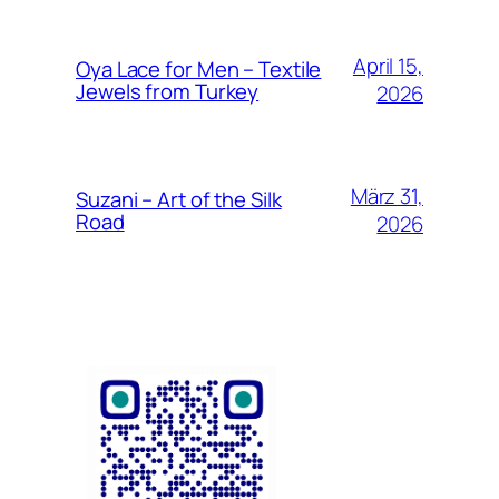
April 15,
Oya Lace for Men – Textile
Jewels from Turkey
2026
März 31,
Suzani – Art of the Silk
Road
2026