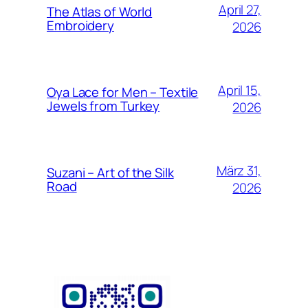
April 27,
The Atlas of World
Embroidery
2026
April 15,
Oya Lace for Men – Textile
Jewels from Turkey
2026
März 31,
Suzani – Art of the Silk
Road
2026