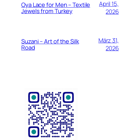
April 15,
Oya Lace for Men – Textile
Jewels from Turkey
2026
März 31,
Suzani – Art of the Silk
Road
2026