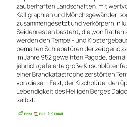
zauberhaften Landschaften, mit wertv
Kalligraphien und Mönchsgewänder, sog
zusammengesetzt und verkörpern in lu
Seidenresten besteht, die „von Ratten 
werden den Tempel- und Klostergebäud
bemalten Schiebetüren der zeitgenössi
im Jahre 952 geweihten Pagode, dem äl
jährlich gefeierte große Kirschblütenfe
einer Brandkatastrophe zerstörten Te
von diesem Fest, der Kischblüte, den 
Lebendigkeit des Heiligen Berges Daigo
selbst.