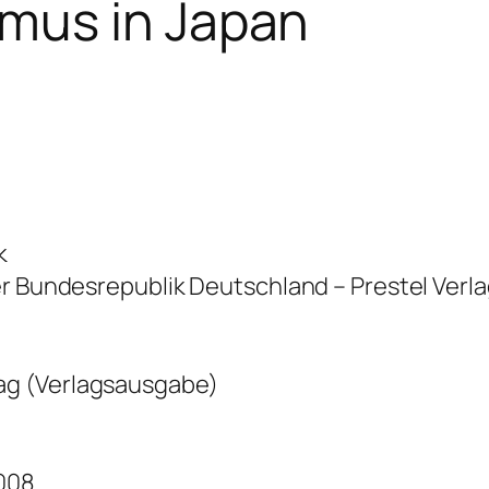
mus in Japan
k
er Bundesrepublik Deutschland – Prestel Verl
ag (Verlagsausgabe)
008