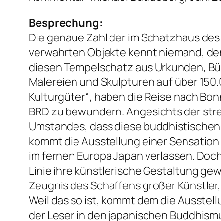
Besprechung:
Die genaue Zahl der im Schatzhaus des 
verwahrten Objekte kennt niemand, den
diesen Tempelschatz aus Urkunden, Büch
Malereien und Skulpturen auf über 150.
Kulturgüter“, haben die Reise nach Bon
BRD zu bewundern. Angesichts der str
Umstandes, dass diese buddhistischen 
kommt die Ausstellung einer Sensation 
im fernen Europa Japan verlassen. Doch
Linie ihre künstlerische Gestaltung ge
Zeugnis des Schaffens großer Künstler, 
Weil das so ist, kommt dem die Ausstel
der Leser in den japanischen Buddhis