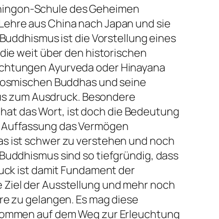
Shingon-Schule des Geheimen
Lehre aus China nach Japan und sie
 Buddhismus ist die Vorstellung eines
 die weit über den historischen
Richtungen Ayurveda oder Hinayana
s kosmischen Buddhas und seine
us zum Ausdruck. Besondere
at das Wort, ist doch die Bedeutung
er Auffassung das Vermögen
as ist schwer zu verstehen und noch
 Buddhismus sind so tiefgründig, dass
ruck ist damit Fundament der
 Ziel der Ausstellung und mehr noch
hre zu gelangen. Es mag diese
rtkommen auf dem Weg zur Erleuchtung