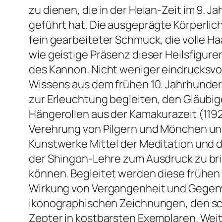
zu dienen, die in der Heian-Zeit im 9.
geführt hat. Die ausgeprägte Körperlich
fein gearbeiteter Schmuck, die volle Ha
wie geistige Präsenz dieser Heilsfigure
des Kannon. Nicht weniger eindrucksvo
Wissens aus dem frühen 10. Jahrhundert
zur Erleuchtung begleiten, den Gläubig
Hängerollen aus der Kamakurazeit (119
Verehrung von Pilgern und Mönchen und
Kunstwerke Mittel der Meditation und d
der Shingon-Lehre zum Ausdruck zu bri
können. Begleitet werden diese frühen F
Wirkung von Vergangenheit und Gegenwa
ikonographischen Zeichnungen, den sc
Zepter in kostbarsten Exemplaren. Wei