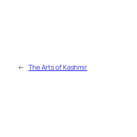
←
The Arts of Kashmir