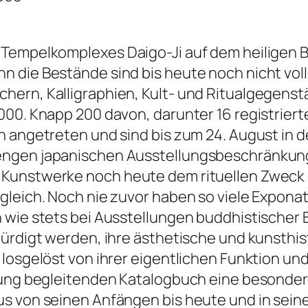
Tempelkomplexes Daigo-Ji auf dem heiligen B
n die Bestände sind bis heute noch nicht vol
ern, Kalligraphien, Kult- und Ritualgegenst
000. Knapp 200 davon, darunter 16 registriert
n angetreten und sind bis zum 24. August in d
engen japanischen Ausstellungsbeschränkunge
Kunstwerke noch heute dem rituellen Zweck d
gleich. Noch nie zuvor haben so viele Expona
 wie stets bei Ausstellungen buddhistischer B
würdigt werden, ihre ästhetische und kunsthi
losgelöst von ihrer eigentlichen Funktion und
lung begleitenden Katalogbuch eine besondere
mus von seinen Anfängen bis heute und in se