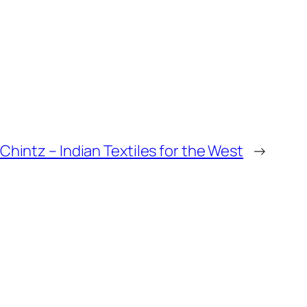
Chintz – Indian Textiles for the West
→