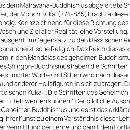
 aus dem Mahayana-Buddhismus abgeleitete 
er, der Mönch Kukai (774-835) brachte diese 
ebendig. Kennzeichnend für diese Richtung des
n und Ziel aller Realität, eine Vorstellung,
nausgeht. Im Gegensatz zu den klassischen 
 panentheistische Religion. Das Reich diese
lem in den Mandalas des geheimen Buddhism
s Shingon-Buddhismus haben die Schriften, h
bestimmter Worte und Silben wird nach dies
nd anderer Heilsfiguren in sich zu tragen. D
rte schon Kukai: „Die Schriften des Geheimen
vermittelt werden können.“ Der bildliche Ausd
 Geheimen Buddhismus und es ist das erklärte
g ihrer Kunst zu einem Verständnis dieser Le
 der Vermittlung der Lehre und damit dem Fo