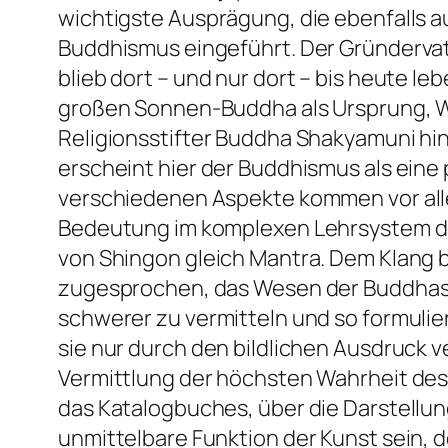
wichtigste Ausprägung, die ebenfalls
Buddhismus eingeführt. Der Gründervat
blieb dort – und nur dort – bis heute l
großen Sonnen-Buddha als Ursprung, Wese
Religionsstifter Buddha Shakyamuni hi
erscheint hier der Buddhismus als eine
verschiedenen Aspekte kommen vor al
Bedeutung im komplexen Lehrsystem de
von Shingon gleich Mantra. Dem Klang 
zugesprochen, das Wesen der Buddhas u
schwerer zu vermitteln und so formulie
sie nur durch den bildlichen Ausdruck 
Vermittlung der höchsten Wahrheit des
das Katalogbuches, über die Darstellun
unmittelbare Funktion der Kunst sein,