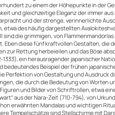
 Jahrhundert zu einem der Höhepunkte in der G
keit und gleichzeitige Eleganz der immer aus 
arpracht und der strenge, verinnerlichte Ausd
n, etwa des häufig dargestellten Avalokiteshva
ll sind die grimmigen, von Flammenmandorlas
. Eben diese fünf kraftvollen Gestalten, die
en zur Rettung herbeieilen und das Böse absc
2-1333), ein herausragender japanischer Nat
 bedeutendes Beispiel der frühen japanischen
ie Perfektion von Gestaltung und Ausdruck die
ngen, die durch die Bedeutung von Worten und
iguren und Bilder von Schriftrollen, etwa ein
rt“ aus der Nara-Zeit (710-794), von Urkun
hon erwähnten Mandalas und wichtigen Ritua
tere Tempelschätze sind Stellschirme mit Dar