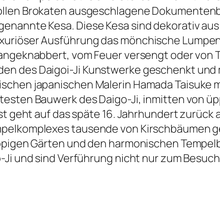
ollen Brokaten ausgeschlagene Dokumentenbe
enannte Kesa. Diese Kesa sind dekorativ aus
xuriöser Ausführung das mönchische Lumpenge
angeknabbert, vom Feuer versengt oder von To
en des Daigoi-Ji Kunstwerke geschenkt und 
schen japanischen Malerin Hamada Taisuke mi
testen Bauwerk des Daigo-Ji, inmitten von ü
st geht auf das späte 16. Jahrhundert zurück 
mpelkomplexes tausende von Kirschbäumen g
üppigen Gärten und den harmonischen Tempel
-Ji und sind Verführung nicht nur zum Besuch