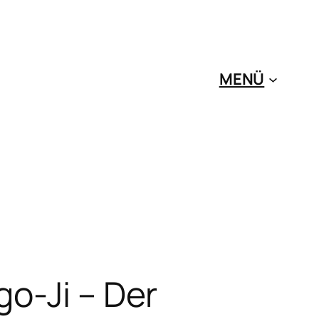
MENÜ
o-Ji – Der