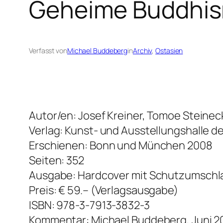
Geheime Buddhis
Verfasst von
Michael Buddeberg
in
Archiv
, 
Ostasien
Autor/en: Josef Kreiner, Tomoe Steinec
Verlag: Kunst- und Ausstellungshalle d
Erschienen: Bonn und München 2008
Seiten: 352
Ausgabe: Hardcover mit Schutzumschl
Preis: € 59.– (Verlagsausgabe)
ISBN: 978-3-7913-3832-3
Kommentar: Michael Buddeberg, Juni 2