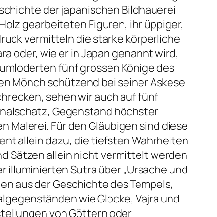
eschichte der japanischen Bildhauerei
Holz gearbeiteten Figuren, ihr üppiger,
ruck vermitteln die starke körperliche
ra oder, wie er in Japan genannt wird,
 umloderten fünf grossen Könige des
 den Mönch schützend bei seiner Askese
hrecken, sehen wir auch auf fünf
ionalschatz, Gegenstand höchster
 Malerei. Für den Gläubigen sind diese
nt allein dazu, die tiefsten Wahrheiten
 Sätzen allein nicht vermittelt werden
er illuminierten Sutra über „Ursache und
den aus der Geschichte des Tempels,
lgegenständen wie Glocke, Vajra und
stellungen von Göttern oder