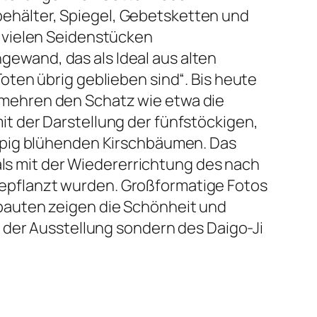
hälter, Spiegel, Gebetsketten und
 vielen Seidenstücken
wand, das als Ideal aus alten
ten übrig geblieben sind“. Bis heute
mehren den Schatz wie etwa die
t der Darstellung der fünfstöckigen,
ppig blühenden Kirschbäumen. Das
als mit der Wiedererrichtung des nach
epflanzt wurden. Großformatige Fotos
bauten zeigen die Schönheit und
 der Ausstellung sondern des Daigo-Ji