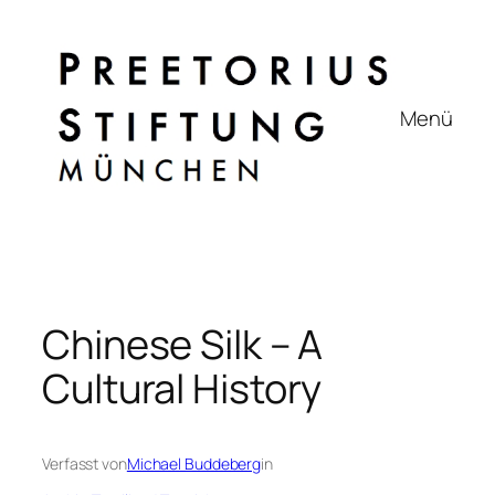
Zum
Inhalt
springen
Menü
Chinese Silk – A
Cultural History
Verfasst von
Michael Buddeberg
in