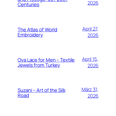
2026
Centuries
April 27,
The Atlas of World
Embroidery
2026
April 15,
Oya Lace for Men – Textile
Jewels from Turkey
2026
März 31,
Suzani – Art of the Silk
Road
2026