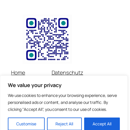
Home
Datenschutz
Über uns
Impressum
We value your privacy
Veranstaltungen
Kontakt
Spenden
Newsletter
We use cookies to enhance your browsing experience, serve
personalised ads or content, and analyse our traffic. By
© Copyright für alle Inhalte : Preetorius Stiftung 2018 –
clicking "Accept All", you consent to our use of cookies.
heute
Customise
Reject All
Accept All