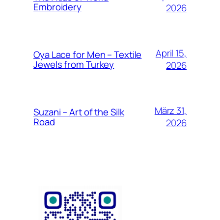
Embroidery
2026
April 15,
Oya Lace for Men – Textile
Jewels from Turkey
2026
März 31,
Suzani – Art of the Silk
Road
2026