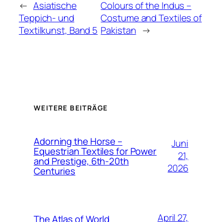
←
Asiatische
Colours of the Indus –
Teppich- und
Costume and Textiles of
Textilkunst, Band 5
Pakistan
→
WEITERE BEITRÄGE
Adorning the Horse –
Juni
Equestrian Textiles for Power
21,
and Prestige, 6th-20th
2026
Centuries
April 27,
The Atlas of World