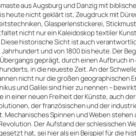
damaste aus Augsburg und Danzig mit biblisch
s heute nicht geklärt ist, Zeugdruck mit Dü
tstechniken, Glasperlenstickerei, Stickmust
faltet nicht nur ein Kaleidoskop textiler Kuns
Diese historische Sicht ist auch verantwortlic
Jahrhundert und von 1800 bis heute. Der Begi
Übergangs geprägt, durch einen Aufbruch in g
hunderts, in die neueste Zeit. An der Schwelle
gannen nicht nur die großen geographischen
ikus und Galilei sind hier zu nennen – bewir
in einer neuen Freiheit der Künste, auch der 
lutionen, der französischen und der industri
st. Mechanisches Spinnen und Weben stehen a
 Revolution. Der Aufstand der schlesischen W
tzt hat, sei hier als ein Beispiel für die hi