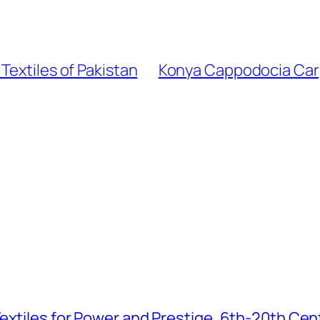
Textiles of Pakistan
Konya Cappodocia Carp
extiles for Power and Prestige, 6th-20th Cen