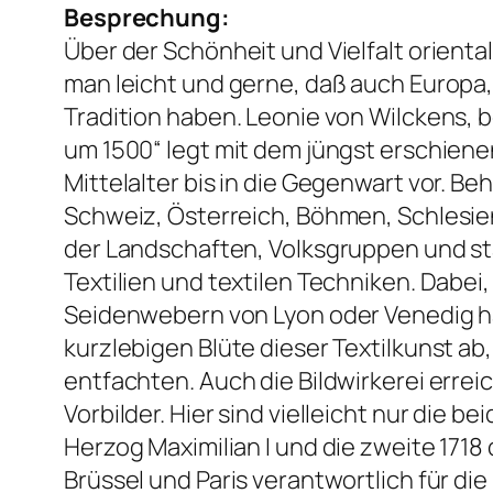
Besprechung:
Über der Schönheit und Vielfalt oriental
man leicht und gerne, daß auch Europa, 
Tradition haben. Leonie von Wilckens, 
um 1500“ legt mit dem jüngst erschien
Mittelalter bis in die Gegenwart vor. 
Schweiz, Österreich, Böhmen, Schlesien
der Landschaften, Volksgruppen und stä
Textilien und textilen Techniken. Dabe
Seidenwebern von Lyon oder Venedig h
kurzlebigen Blüte dieser Textilkunst ab
entfachten. Auch die Bildwirkerei errei
Vorbilder. Hier sind vielleicht nur di
Herzog Maximilian I und die zweite 171
Brüssel und Paris verantwortlich für d