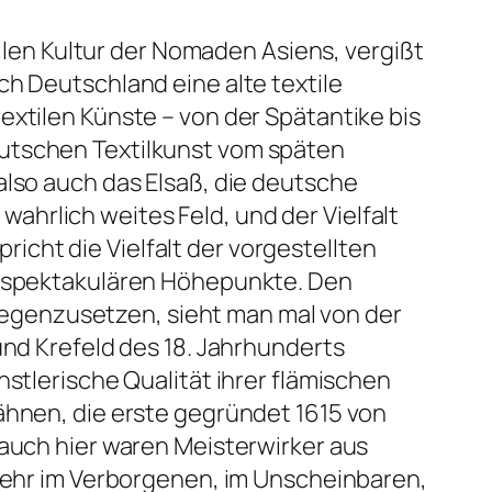
tilen Kultur der Nomaden Asiens, vergißt
ch Deutschland eine alte textile
extilen Künste – von der Spätantike bis
eutschen Textilkunst vom späten
also auch das Elsaß, die deutsche
hrlich weites Feld, und der Vielfalt
cht die Vielfalt der vorgestellten
ie spektakulären Höhepunkte. Den
egenzusetzen, sieht man mal von der
und Krefeld des 18. Jahrhunderts
nstlerische Qualität ihrer flämischen
ähnen, die erste gegründet 1615 von
 auch hier waren Meisterwirker aus
 mehr im Verborgenen, im Unscheinbaren,