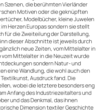
en Szenen, die berühmten Vierländer
rerschen Motiven oder die geknüpften
ertücher, Modelbücher, kleine Juwelen
t im Herzen Europas sondern sie stellt
h für die Zweiteilung der Darstellung,
nn dieser Abschnitte ist jeweils durch
änzlich neue Zeiten, vom Mittelalter in
 vom Mittelalter in die Neuzeit wurde
 Entdeckungen sondern Natur- und
kten eine Wandlung, die wohl auch den
Textilkunst, Ausdruck fand. Die
ellen, wobei die letztere besonders eng
m Anfang des Industriezeitalters und
eber und das Denkmal, das ihnen
storische Dimension textiler Geschichte