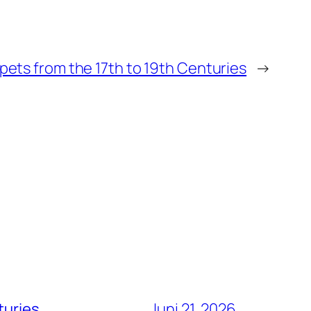
ets from the 17th to 19th Centuries
→
turies
Juni 21, 2026