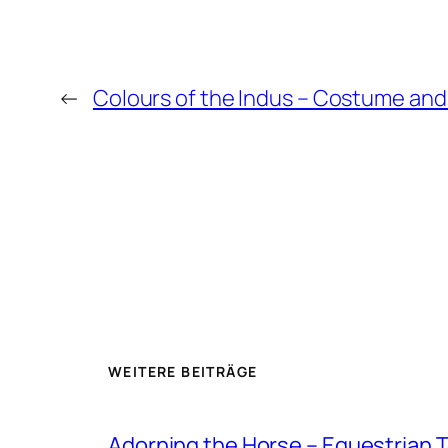
←
Colours of the Indus – Costume and 
WEITERE BEITRÄGE
Adorning the Horse – Equestrian T