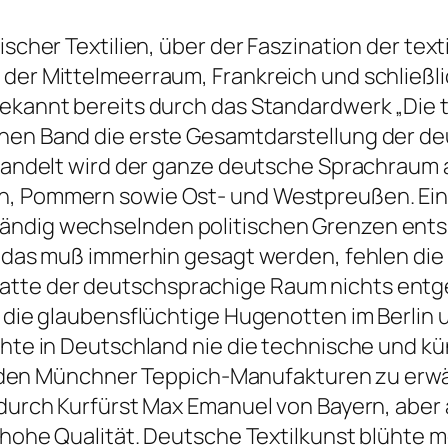
ischer Textilien, über der Faszination der tex
der Mittelmeerraum, Frankreich und schließli
bekannt bereits durch das Standardwerk „Die t
enen Band die erste Gesamtdarstellung der d
Behandelt wird der ganze deutsche Sprachraum 
, Pommern sowie Ost- und Westpreußen. Ein wa
ndig wechselnden politischen Grenzen entspri
i, das muß immerhin gesagt werden, fehlen d
atte der deutschsprachige Raum nichts entg
, die glaubensflüchtige Hugenotten im Berlin 
chte in Deutschland nie die technische und kü
e beiden Münchner Teppich-Manufakturen zu erw
8 durch Kurfürst Max Emanuel von Bayern, aber
ie hohe Qualität. Deutsche Textilkunst blühte