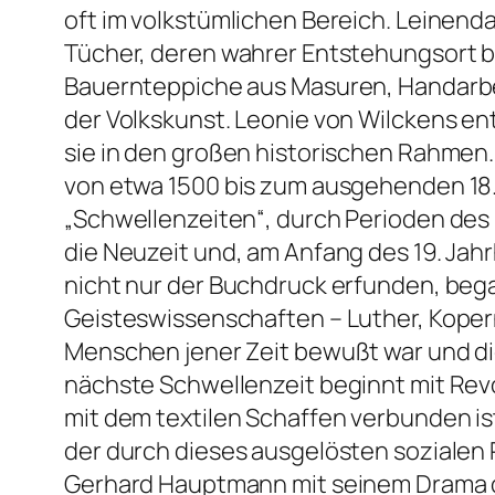
oft im volkstümlichen Bereich. Leinen
Tücher, deren wahrer Entstehungsort bi
Bauernteppiche aus Masuren, Handarbei
der Volkskunst. Leonie von Wilckens ent
sie in den großen historischen Rahmen. 
von etwa 1500 bis zum ausgehenden 18. 
„Schwellenzeiten“, durch Perioden des 
die Neuzeit und, am Anfang des 19. Jahr
nicht nur der Buchdruck erfunden, be
Geisteswissenschaften – Luther, Kopern
Menschen jener Zeit bewußt war und die 
nächste Schwellenzeit beginnt mit Revo
mit dem textilen Schaffen verbunden i
der durch dieses ausgelösten sozialen
Gerhard Hauptmann mit seinem Drama gese