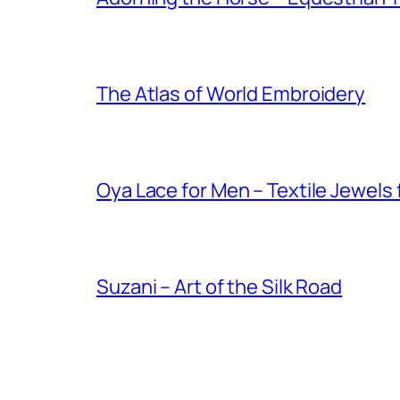
The Atlas of World Embroidery
Oya Lace for Men – Textile Jewels
Suzani – Art of the Silk Road