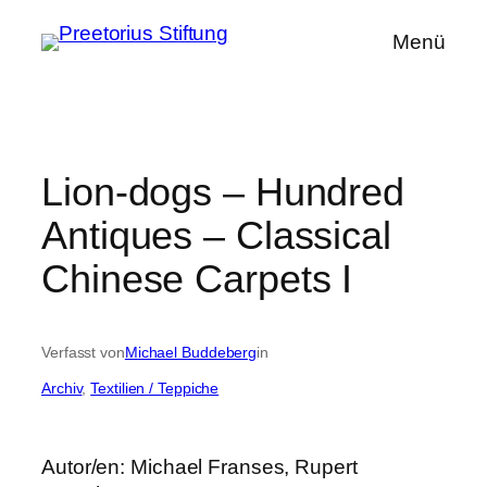
Zum
Menü
Inhalt
springen
Lion-dogs – Hundred
Antiques – Classical
Chinese Carpets I
Verfasst von
Michael Buddeberg
in
Archiv
, 
Textilien / Teppiche
Autor/en: Michael Franses, Rupert