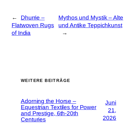
←
Dhurrie –
Mythos und Mystik – Alte
Flatwoven Rugs
und Antike Teppichkunst
of India
→
WEITERE BEITRÄGE
Adorning the Horse –
Juni
Equestrian Textiles for Power
21,
and Prestige, 6th-20th
2026
Centuries