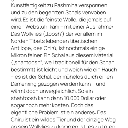
Kunstfertigkeit zu Pashmina versponnen
und zu den begehrten Schals verwoben
wird. Es ist die feinste Wolle, die jemals auf
einen Webstuhl kam – mit einer Ausnahme:
Das Wollvlies („toosh“) der vor allem im
Norden Tibets lebenden tibetischen
Antilope, des Chirú, ist nochmals einige
Mikron feiner. Ein Schal aus diesem Material
(„shahtoosh“, weil traditionell für den Schah
bestimmt) ist leicht und weich wie ein Hauch
– es ist der Schal, der mühelos durch einen
Damenring gezogen werden kann – und
wärmt doch unvergleichlich. So ein
shahtoosh kann dann 10.000 Dollar oder
sogar noch mehr kosten. Doch das
eigentliche Problem ist ein anderes: Das
Chiru ist ein wildes Tier und der einzige Weg,
an sein Wollvlies zu kommen ist, es zu töten.