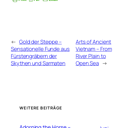
←
Gold der Steppe –
Arts of Ancient
Sensationelle Funde aus
Vietnam – From
Fürstengräbern der
River Plain to
Skythen und Sarmaten
Open Sea
→
WEITERE BEITRÄGE
Adorning the Horse –