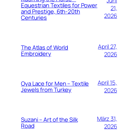
Juni
Equestrian Textiles for Power
21,
and Prestige, 6th-20th
2026
Centuries
April 27,
The Atlas of World
Embroidery
2026
April 15,
Oya Lace for Men – Textile
Jewels from Turkey
2026
März 31,
Suzani – Art of the Silk
Road
2026