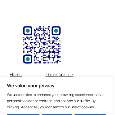
Home
Datenschutz
Über uns
Impressum
We value your privacy
Veranstaltungen
Kontakt
Spenden
Newsletter
We use cookies to enhance your browsing experience, serve
personalised ads or content, and analyse our traffic. By
© Copyright für alle Inhalte : Preetorius Stiftung 2018 –
clicking "Accept All", you consent to our use of cookies.
heute