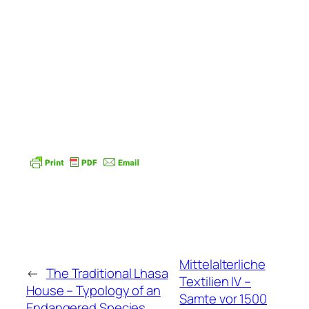
Mittelalterliche
←
The Traditional Lhasa
Textilien IV –
House – Typology of an
Samte vor 1500
Endangered Species