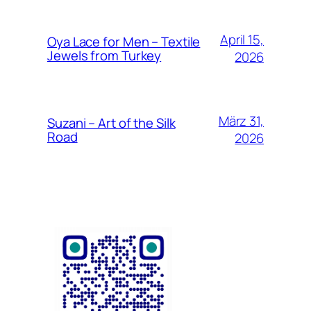
April 15,
Oya Lace for Men – Textile
Jewels from Turkey
2026
März 31,
Suzani – Art of the Silk
Road
2026