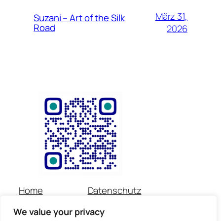
März 31,
Suzani – Art of the Silk
Road
2026
Home
Datenschutz
Über uns
Impressum
We value your privacy
Veranstaltungen
Kontakt