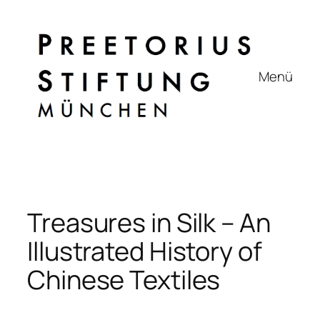
Zum
Inhalt
springen
Menü
Treasures in Silk – An
Illustrated History of
Chinese Textiles