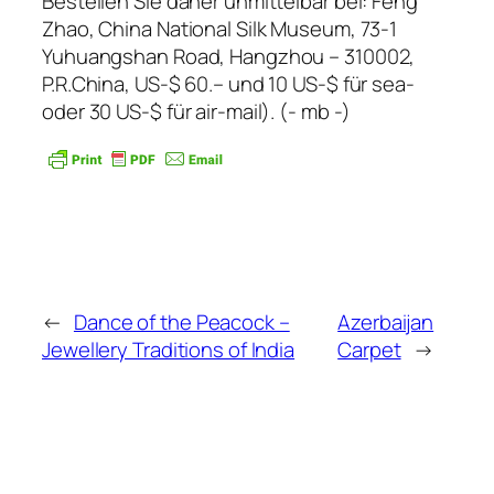
Bestellen Sie daher unmittelbar bei: Feng
Zhao, China National Silk Museum, 73-1
Yuhuangshan Road, Hangzhou – 310002,
P.R.China, US-$ 60.– und 10 US-$ für sea-
oder 30 US-$ für air-mail). (- mb -)
←
Dance of the Peacock –
Azerbaijan
Jewellery Traditions of India
Carpet
→