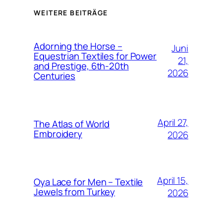
WEITERE BEITRÄGE
Adorning the Horse –
Juni
Equestrian Textiles for Power
21,
and Prestige, 6th-20th
2026
Centuries
April 27,
The Atlas of World
Embroidery
2026
April 15,
Oya Lace for Men – Textile
Jewels from Turkey
2026