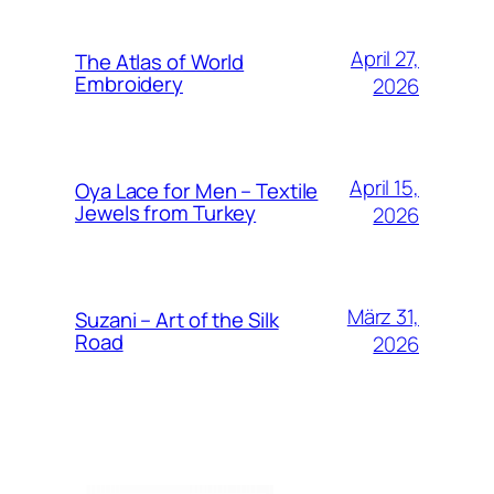
April 27,
The Atlas of World
Embroidery
2026
April 15,
Oya Lace for Men – Textile
Jewels from Turkey
2026
März 31,
Suzani – Art of the Silk
Road
2026