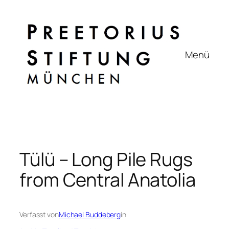
Zum
Inhalt
springen
Menü
Tülü – Long Pile Rugs
from Central Anatolia
Verfasst von
Michael Buddeberg
in