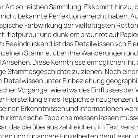
er Art so reichen Sammlung. Es kommt hinzu, 
nicht bekannte Perfektion erreicht haben. Au
magische Farbwirkung der vielfältigsten Rottö
tt, tiefpurpur und dunklem braunrot auf Papier
: Beeindruckend ist das Detailwissen von Ele
inzelnen Stämme, über ihre Wanderungen un
 Ansehen. Diese Kenntnisse ermöglichen ihr, 
ge Stammesgeschichte zu ziehen. Noch eindru
hen Detailwissen unter Einbeziehung geograp
cher Vorgänge, wie etwa des Einflusses der 
r Herstellung eines Teppichs einzugrenzen. Da
einen Erkenntnissen und Informationen werde
 turkmenische Teppiche messen lassen müss
ossar, das die überaus zahlreichen, im Text v
ianten und für andere Einzelheiten dem Leser