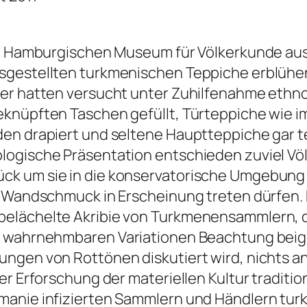
im Hamburgischen Museum für Völkerkunde aus 
sgestellten turkmenischen Teppiche erblühen.
her hatten versucht unter Zuhilfenahme ethno
knüpften Taschen gefüllt, Türteppiche wie i
den drapiert und seltene Hauptteppiche gar 
logische Präsentation entschieden zuviel Vö
ck um sie in die konservatorische Umgebung
r Wandschmuck in Erscheinung treten dürfen. D
elächelte Akribie von Turkmenensammlern, di
um wahrnehmbaren Variationen Beachtung bei
ngen von Rottönen diskutiert wird, nichts an
er Erforschung der materiellen Kultur traditi
omanie infizierten Sammlern und Händlern tu