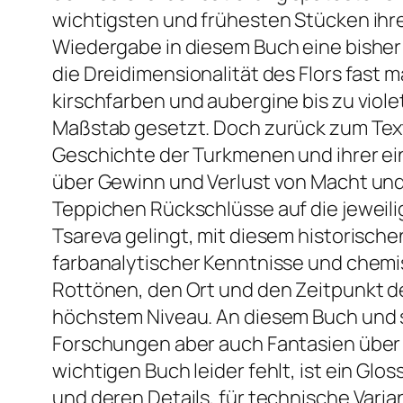
wichtigsten und frühesten Stücken ihr
Wiedergabe in diesem Buch eine bisher 
die Dreidimensionalität des Flors fast 
kirschfarben und aubergine bis zu viole
Maßstab gesetzt. Doch zurück zum Text
Geschichte der Turkmenen und ihrer e
über Gewinn und Verlust von Macht und
Teppichen Rückschlüsse auf die jeweili
Tsareva gelingt, mit diesem historisc
farbanalytischer Kenntnisse und chemis
Rottönen, den Ort und den Zeitpunkt de
höchstem Niveau. An diesem Buch und s
Forschungen aber auch Fantasien über
wichtigen Buch leider fehlt, ist ein Gl
und deren Details, für technische Var