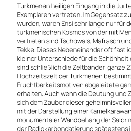
Turkmenen heiligen Eingang in die Jurt
Exemplaren vertreten. Im Gegensatz zu
wurden, waren Ensi sehr lange nur für
turkmenischen Kosmos von der mit Mens
vertreten sind Tschowals, Mafrasch un
Tekke. Dieses Nebeneinander oft fast i
kleiner Unterschiede für die Schönheit
sind schließlich die Zeltbänder, ganze 
Hochzeitszelt der Turkmenen bestimmt
Fruchtbarkeitsmotiven abgeleitete ge
erhalten. Auch wenn die Deutung und Z
sich dem Zauber dieser geheimnisvoll
mit der Darstellung einer Kamelkarawan
monumentaler Wandbehang der Salor mi
der Radiokarbondatierung spätestens im