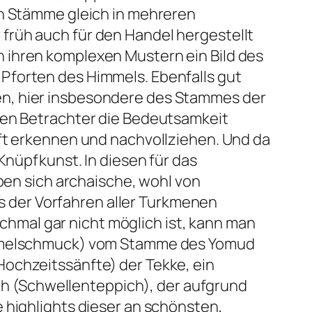
en Stämme gleich in mehreren
früh auch für den Handel hergestellt
 ihren komplexen Mustern ein Bild des
Pforten des Himmels. Ebenfalls gut
en, hier insbesondere des Stammes der
 den Betrachter die Bedeutsamkeit
nft erkennen und nachvollziehen. Und da
Knüpfkunst. In diesen für das
n sich archaische, wohl von
 der Vorfahren aller Turkmenen
mal gar nicht möglich ist, kann man
(Kamelschmuck) vom Stamme des Yomud
Hochzeitssänfte) der Tekke, ein
h (Schwellenteppich), der aufgrund
 highlights dieser an schönsten,