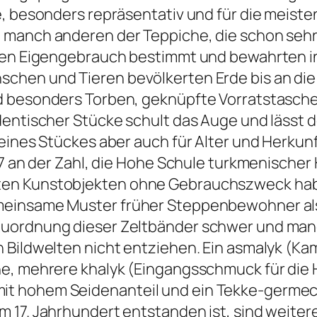
e, besonders repräsentativ und für die meist
 manch anderen der Teppiche, die schon sehr 
 den Eigengebrauch bestimmt und bewahrten in
chen und Tieren bevölkerten Erde bis an die 
d besonders Torben, geknüpfte Vorratstasch
dentischer Stücke schult das Auge und lässt
 eines Stückes aber auch für Alter und Herku
27 an der Zahl, die Hohe Schule turkmenischer 
en Kunstobjekten ohne Gebrauchszweck habe
meinsame Muster früher Steppenbewohner als
uordnung dieser Zeltbänder schwer und manch
en Bildwelten nicht entziehen. Ein asmalyk 
e, mehrere khalyk (Eingangsschmuck für die 
t hohem Seidenanteil und ein Tekke-germec
 17. Jahrhundert entstanden ist, sind weitere