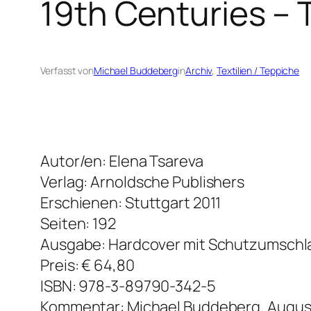
19th Centuries – 
Verfasst von
Michael Buddeberg
in
Archiv
, 
Textilien / Teppiche
Autor/en: Elena Tsareva
Verlag: Arnoldsche Publishers
Erschienen: Stuttgart 2011
Seiten: 192
Ausgabe: Hardcover mit Schutzumschl
Preis: € 64,80
ISBN: 978-3-89790-342-5
Kommentar: Michael Buddeberg, August