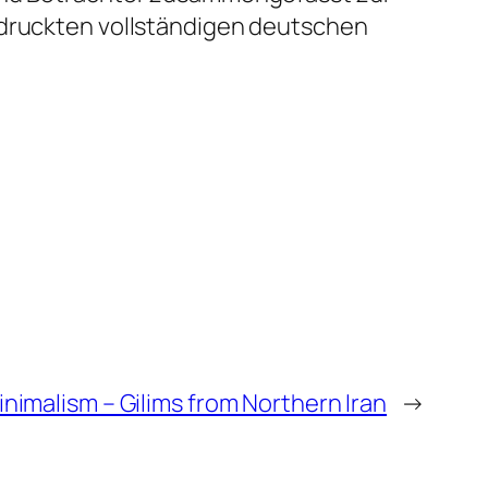
gedruckten vollständigen deutschen
nimalism – Gilims from Northern Iran
→