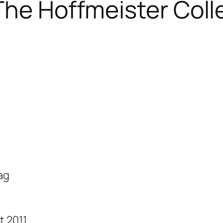
The Hoffmeister Coll
ag
 2011