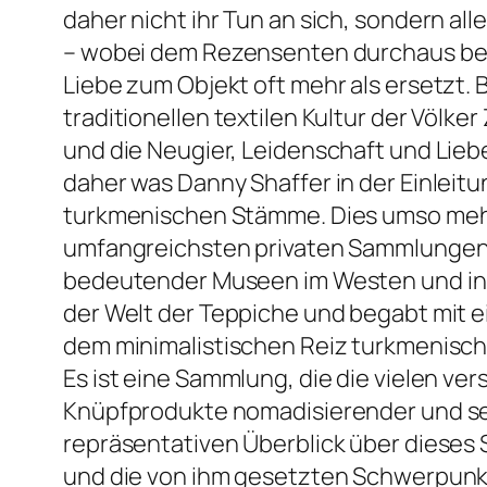
daher nicht ihr Tun an sich, sondern a
– wobei dem Rezensenten durchaus bewu
Liebe zum Objekt oft mehr als ersetzt. B
traditionellen textilen Kultur der Völ
und die Neugier, Leidenschaft und Lie
daher was Danny Shaffer in der Einleitu
turkmenischen Stämme. Dies umso mehr
umfangreichsten privaten Sammlungen an
bedeutender Museen im Westen und in R
der Welt der Teppiche und begabt mit e
dem minimalistischen Reiz turkmenisc
Es ist eine Sammlung, die die vielen
Knüpfprodukte nomadisierender und ses
repräsentativen Überblick über dieses
und die von ihm gesetzten Schwerpunkte