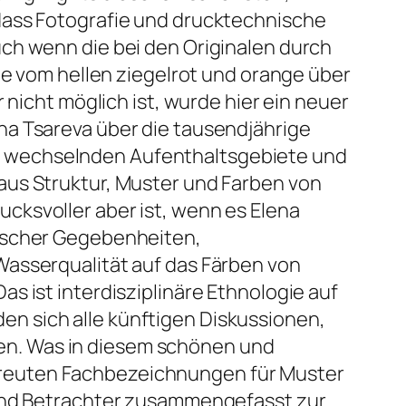
dass Fotografie und drucktechnische
ch wenn die bei den Originalen durch
ne vom hellen ziegelrot und orange über
 nicht möglich ist, wurde hier ein neuer
na Tsareva über die tausendjährige
d wechselnden Aufenthaltsgebiete und
aus Struktur, Muster und Farben von
cksvoller aber ist, wenn es Elena
hischer Gegebenheiten,
Wasserqualität auf das Färben von
s ist interdisziplinäre Ethnologie auf
n sich alle künftigen Diskussionen,
en. Was in diesem schönen und
erstreuten Fachbezeichnungen für Muster
 und Betrachter zusammengefasst zur