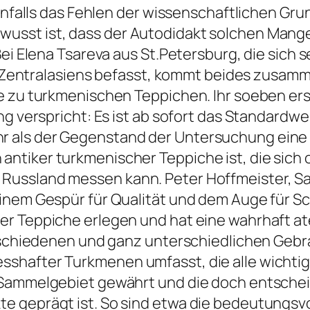
llenfalls das Fehlen der wissenschaftlichen 
sst ist, dass der Autodidakt solchen Mange
ei Elena Tsareva aus St.Petersburg, die sich se
ker Zentralasiens befasst, kommt beides zusa
be zu turkmenischen Teppichen. Ihr soeben er
ng verspricht: Es ist ab sofort das Standardwe
 als der Gegenstand der Untersuchung eine 
tiker turkmenischer Teppiche ist, die sich 
ussland messen kann. Peter Hoffmeister, Sa
inem Gespür für Qualität und dem Auge für Sc
her Teppiche erlegen und hat eine wahrhaft
 verschiedenen und ganz unterschiedlichen G
shafter Turkmenen umfasst, die alle wichti
 Sammelgebiet gewährt und die doch entsche
 geprägt ist. So sind etwa die bedeutungsvol