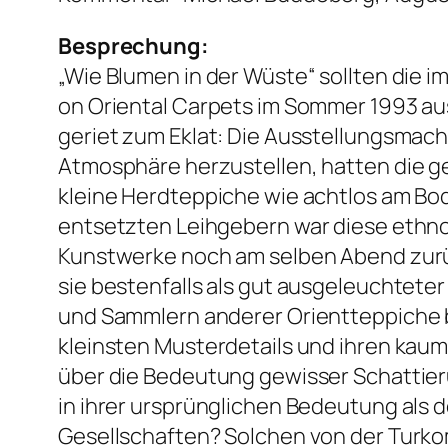
Besprechung:
„Wie Blumen in der Wüste“ sollten die 
on Oriental Carpets im Sommer 1993 au
geriet zum Eklat: Die Ausstellungsmac
Atmosphäre herzustellen, hatten die ge
kleine Herdteppiche wie achtlos am Bo
entsetzten Leihgebern war diese ethno
Kunstwerke noch am selben Abend zurü
sie bestenfalls als gut ausgeleuchtete
und Sammlern anderer Orientteppiche b
kleinsten Musterdetails und ihren ka
über die Bedeutung gewisser Schattieru
in ihrer ursprünglichen Bedeutung als d
Gesellschaften? Solchen von der Turk