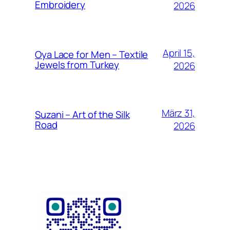
Embroidery
2026
April 15,
Oya Lace for Men – Textile
Jewels from Turkey
2026
März 31,
Suzani – Art of the Silk
Road
2026