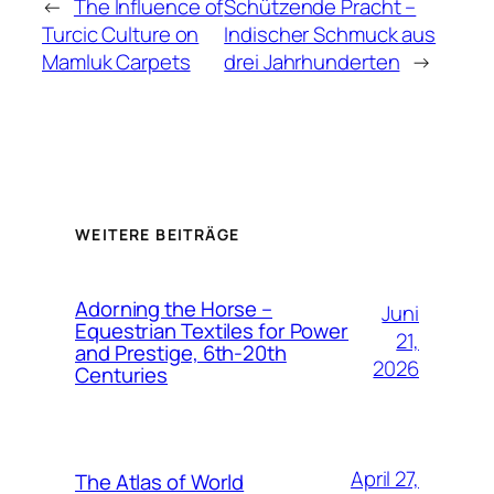
←
The Influence of
Schützende Pracht –
Turcic Culture on
Indischer Schmuck aus
Mamluk Carpets
drei Jahrhunderten
→
WEITERE BEITRÄGE
Adorning the Horse –
Juni
Equestrian Textiles for Power
21,
and Prestige, 6th-20th
2026
Centuries
April 27,
The Atlas of World