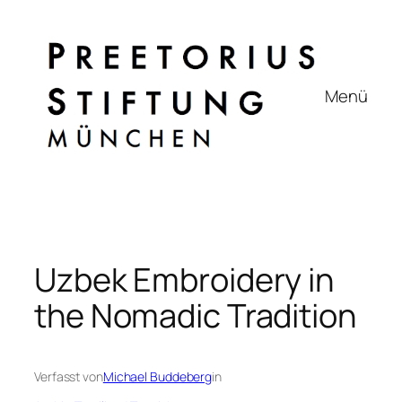
Zum
Inhalt
springen
Menü
Uzbek Embroidery in
the Nomadic Tradition
Verfasst von
Michael Buddeberg
in