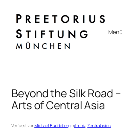
Zum
Inhalt
springen
Menü
Beyond the Silk Road –
Arts of Central Asia
Verfasst von
Michael Buddeberg
in
Archiv
, 
Zentralasien