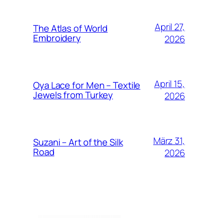
April 27,
The Atlas of World
Embroidery
2026
April 15,
Oya Lace for Men – Textile
Jewels from Turkey
2026
März 31,
Suzani – Art of the Silk
Road
2026