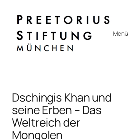
Zum
Inhalt
springen
Menü
Dschingis Khan und
seine Erben – Das
Weltreich der
Mongolen