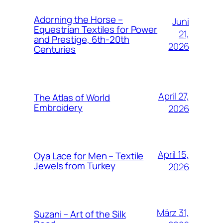
Adorning the Horse –
Juni
Equestrian Textiles for Power
21,
and Prestige, 6th-20th
2026
Centuries
April 27,
The Atlas of World
Embroidery
2026
April 15,
Oya Lace for Men – Textile
Jewels from Turkey
2026
März 31,
Suzani – Art of the Silk