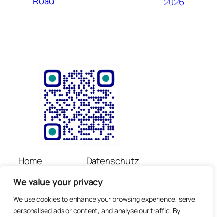
Road
2026
Home
Datenschutz
Über uns
Impressum
We value your privacy
Veranstaltungen
Kontakt
Spenden
Newsletter
We use cookies to enhance your browsing experience, serve
personalised ads or content, and analyse our traffic. By
© Copyright für alle Inhalte : Preetorius Stiftung 2018 –