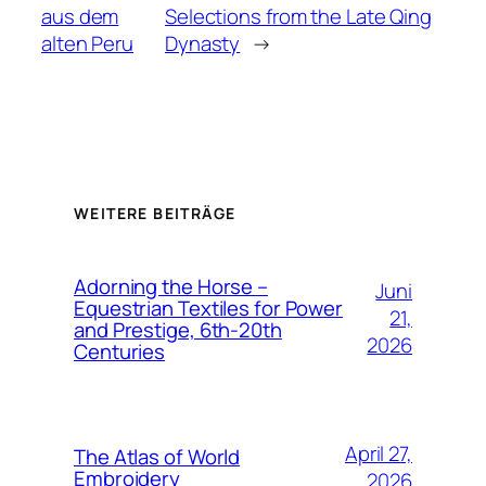
aus dem
Selections from the Late Qing
alten Peru
Dynasty
→
WEITERE BEITRÄGE
Adorning the Horse –
Juni
Equestrian Textiles for Power
21,
and Prestige, 6th-20th
2026
Centuries
April 27,
The Atlas of World
Embroidery
2026