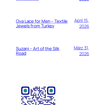
April 15,
Oya Lace for Men – Textile
Jewels from Turkey
2026
März 31,
Suzani – Art of the Silk
Road
2026