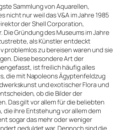
tigste Sammlung von Aquarellen,
 nicht nur weil das V&A im Jahre 1985
rektor der Shell Corporation,
r. Die Gründung des Museums im Jahre
zustrebte, als Künstler entdeckt
iv problemlos zu bereisen waren und sie
igen. Diese besondere Art der
gefasst, ist freilich häufig alles
ts, die mit Napoleons Ägyptenfeldzug
dwerkskunst und exotischer Flora und
entscheiden, ob die Bilder der
n. Das gilt vor allem für die beliebten
 die ihre Entstehung vor allem dem
ent sogar das mehr oder weniger
undert geduldet war. Dennoch sind die