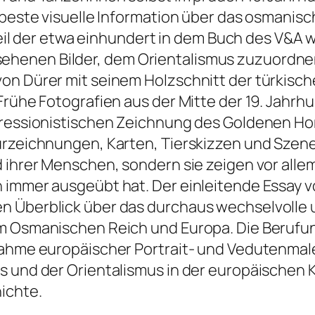
 beste visuelle Information über das osmanisch
r Teil der etwa einhundert in dem Buch des V&
henen Bilder, dem Orientalismus zuzuordnen.
n Dürer mit seinem Holzschnitt der türkische
Frühe Fotografien aus der Mitte der 19. Jahrhu
mpressionistischen Zeichnung des Goldenen Ho
urzeichnungen, Karten, Tierskizzen und Szen
 ihrer Menschen, sondern sie zeigen vor allem
 immer ausgeübt hat. Der einleitende Essay v
n Überblick über das durchaus wechselvolle
m Osmanischen Reich und Europa. Die Berufung
rnahme europäischer Portrait- und Vedutenmal
s und der Orientalismus in der europäischen K
ichte.