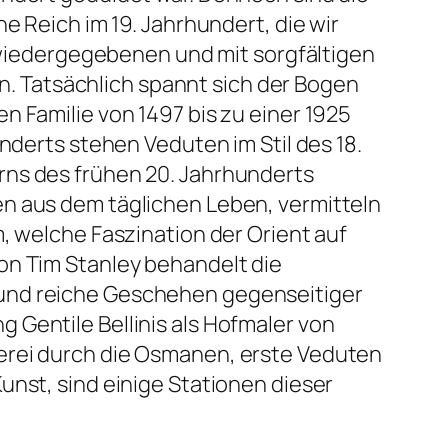
e Reich im 19. Jahrhundert, die wir
A wiedergegebenen und mit sorgfältigen
 Tatsächlich spannt sich der Bogen
n Familie von 1497 bis zu einer 1925
nderts stehen Veduten im Stil des 18.
rns des frühen 20. Jahrhunderts
en aus dem täglichen Leben, vermitteln
, welche Faszination der Orient auf
on Tim Stanley behandelt die
 und reiche Geschehen gegenseitiger
 Gentile Bellinis als Hofmaler von
erei durch die Osmanen, erste Veduten
unst, sind einige Stationen dieser