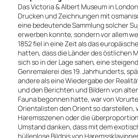
Das Victoria & Albert Museum in London
Drucken und Zeichnungen mit osmanisch
eine bedeutende Sammlung solcher Suje
erwerben konnte, sondern vor allem we
1852 fiel in eine Zeit als das europäis
hatten, dass die Länder des östlichen M
sich so in der Lage sahen, eine steigen
Genremalerei des 19. Jahrhunderts, spät
andere als eine Wiedergabe der Realitä
und den Berichten und Bildern von alt
Fauna begonnen hatte, war von Vorurteil
Orientalisten den Orient so darstellen, w
Haremsszenen oder die überproportional
Umstand danken, dass mit dem exotisch
hüllenlose Bildnis von Haremssklavinne