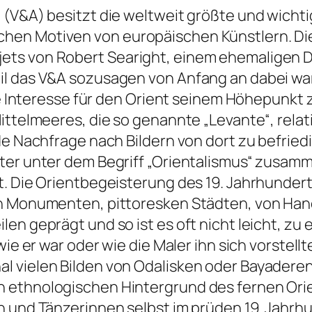
 (V&A) besitzt die weltweit größte und wich
en Motiven von europäischen Künstlern. Dies
ts von Robert Searight, einem ehemaligen Di
il das V&A sozusagen von Anfang an dabei wa
che Interesse für den Orient seinem Höhepunkt 
ittelmeeres, die so genannte „Levante“, relat
de Nachfrage nach Bildern von dort zu befried
er unter dem Begriff „Orientalismus“ zusammen
t. Die Orientbegeisterung des 19. Jahrhunder
en Monumenten, pittoresken Städten, von Han
en geprägt und so ist es oft nicht leicht, zu 
ie er war oder wie die Maler ihn sich vorstellte
 vielen Bilden von Odalisken oder Bayaderen,
 ethnologischen Hintergrund des fernen Ori
n und Tänzerinnen selbst im prüden 19. Jahrh