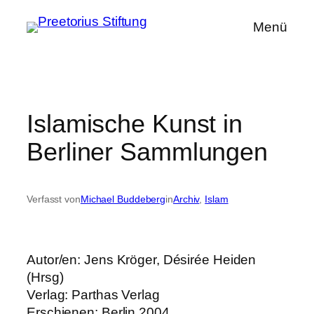
Zum
Menü
Inhalt
springen
Islamische Kunst in
Berliner Sammlungen
Verfasst von
Michael Buddeberg
in
Archiv
, 
Islam
Autor/en: Jens Kröger, Désirée Heiden
(Hrsg)
Verlag: Parthas Verlag
Erschienen: Berlin 2004