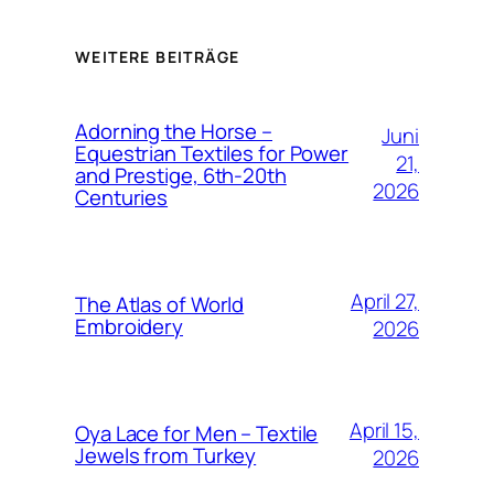
WEITERE BEITRÄGE
Adorning the Horse –
Juni
Equestrian Textiles for Power
21,
and Prestige, 6th-20th
2026
Centuries
April 27,
The Atlas of World
Embroidery
2026
April 15,
Oya Lace for Men – Textile
Jewels from Turkey
2026