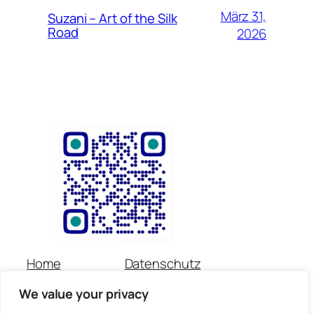
März 31,
Suzani – Art of the Silk
Road
2026
Home
Datenschutz
Über uns
Impressum
We value your privacy
Veranstaltungen
Kontakt