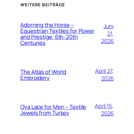
WEITERE BEITRÄGE
Adorning the Horse –
Juni
Equestrian Textiles for Power
21,
and Prestige, 6th-20th
2026
Centuries
April 27,
The Atlas of World
Embroidery
2026
April 15,
Oya Lace for Men – Textile
Jewels from Turkey
2026