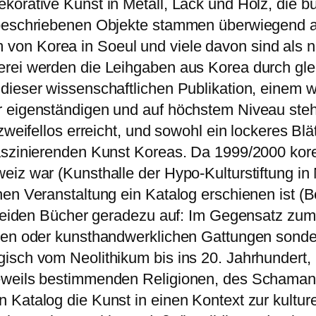
orative Kunst in Metall, Lack und Holz, die bu
h beschriebenen Objekte stammen überwiegend
n Korea in Soeul und viele davon sind als nat
erei werden die Leihgaben aus Korea durch gl
dieser wissenschaftlichen Publikation, einem w
r eigenständigen und auf höchstem Niveau steh
zweifellos erreicht, und sowohl ein lockeres Blä
faszinierenden Kunst Koreas. Da 1999/2000 ko
weiz war (Kunsthalle der Hypo-Kulturstiftung 
en Veranstaltung ein Katalog erschienen ist (B
 beiden Bücher geradezu auf: Im Gegensatz zum 
hen oder kunsthandwerklichen Gattungen sonder
isch vom Neolithikum bis ins 20. Jahrhundert,
jeweils bestimmenden Religionen, des Schama
Katalog die Kunst in einen Kontext zur kulturel