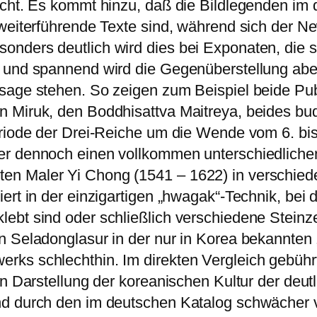
acht. Es kommt hinzu, daß die Bildlegenden im 
weiterführende Texte sind, während sich der Ne
onders deutlich wird dies bei Exponaten, die 
 und spannend wird die Gegenüberstellung aber
sage stehen. So zeigen zum Beispiel beide Publ
 Miruk, den Boddhisattva Maitreya, beides bu
eriode der Drei-Reiche um die Wende vom 6. bi
er dennoch einen vollkommen unterschiedlichen
n Maler Yi Chong (1541 – 1622) in verschiede
ert in der einzigartigen „hwagak“-Technik, bei
lebt sind oder schließlich verschiedene Stein
n Seladonglasur in der nur in Korea bekannten 
rks schlechthin. Im direkten Vergleich gebüh
ren Darstellung der koreanischen Kultur der de
nd durch den im deutschen Katalog schwächer 