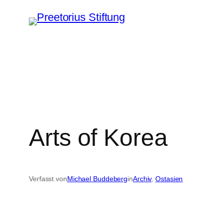
Zum
Inhalt
springen
Arts of Korea
Verfasst von
Michael Buddeberg
in
Archiv
, 
Ostasien