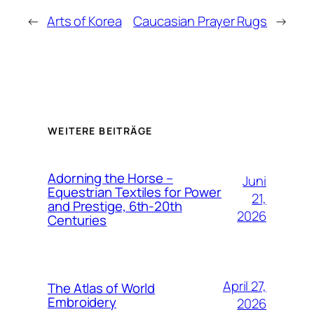
←
Arts of Korea
Caucasian Prayer Rugs
→
WEITERE BEITRÄGE
Adorning the Horse –
Juni
Equestrian Textiles for Power
21,
and Prestige, 6th-20th
2026
Centuries
April 27,
The Atlas of World
Embroidery
2026