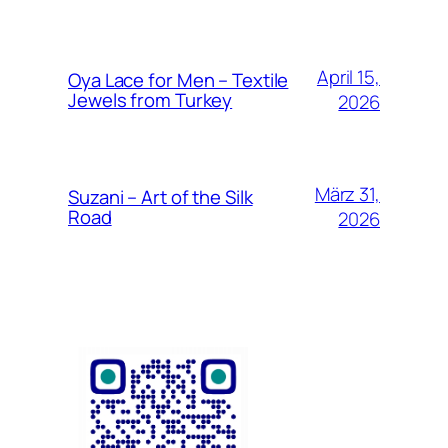
April 15,
Oya Lace for Men – Textile
Jewels from Turkey
2026
März 31,
Suzani – Art of the Silk
Road
2026