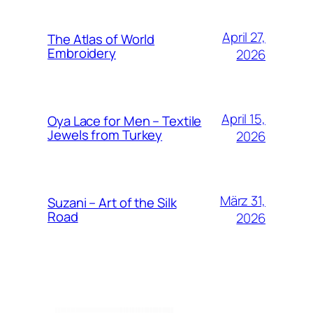
April 27,
The Atlas of World
Embroidery
2026
April 15,
Oya Lace for Men – Textile
Jewels from Turkey
2026
März 31,
Suzani – Art of the Silk
Road
2026