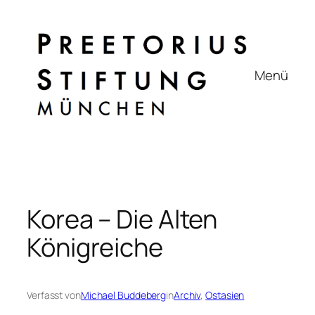
Zum
Inhalt
springen
Menü
Korea – Die Alten
Königreiche
Verfasst von
Michael Buddeberg
in
Archiv
, 
Ostasien