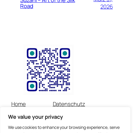
Road
2026
Home
Datenschutz
Über uns
Impressum
We value your privacy
Veranstaltungen
Kontakt
Spenden
Newsletter
We use cookies to enhance your browsing experience, serve