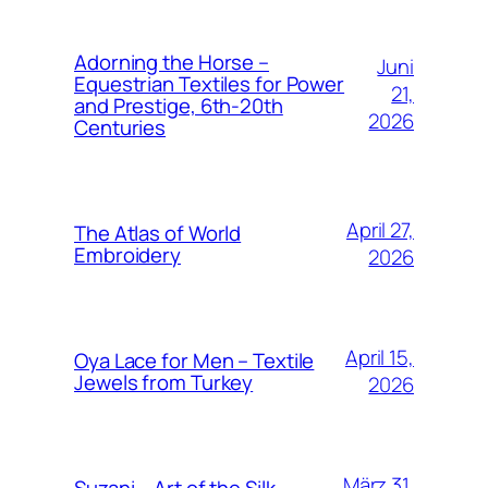
Adorning the Horse –
Juni
Equestrian Textiles for Power
21,
and Prestige, 6th-20th
2026
Centuries
April 27,
The Atlas of World
Embroidery
2026
April 15,
Oya Lace for Men – Textile
Jewels from Turkey
2026
März 31,
Suzani – Art of the Silk