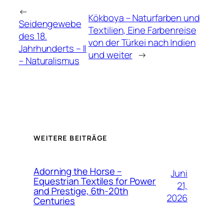
←
Kökboya – Naturfarben und
Seidengewebe
Textilien, Eine Farbenreise
des 18.
von der Türkei nach Indien
Jahrhunderts – II
und weiter
→
– Naturalismus
WEITERE BEITRÄGE
Adorning the Horse –
Juni
Equestrian Textiles for Power
21,
and Prestige, 6th-20th
2026
Centuries