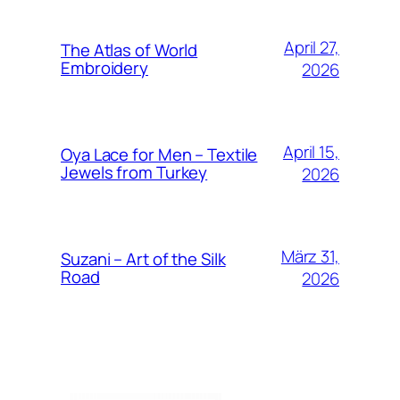
April 27,
The Atlas of World
Embroidery
2026
April 15,
Oya Lace for Men – Textile
Jewels from Turkey
2026
März 31,
Suzani – Art of the Silk
Road
2026