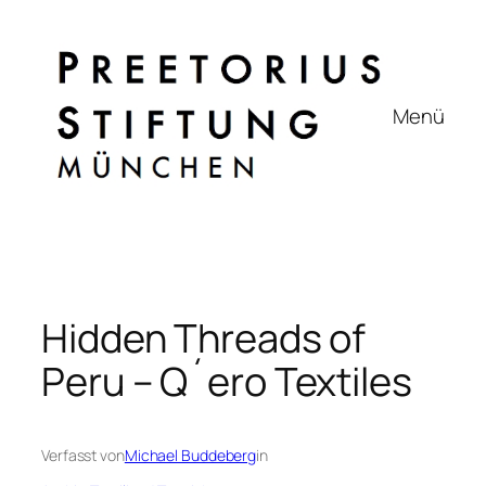
Zum
Inhalt
springen
Menü
Hidden Threads of
Peru – Q´ero Textiles
Verfasst von
Michael Buddeberg
in