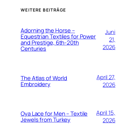
WEITERE BEITRÄGE
Adorning the Horse –
Juni
Equestrian Textiles for Power
21,
and Prestige, 6th-20th
2026
Centuries
April 27,
The Atlas of World
Embroidery
2026
April 15,
Oya Lace for Men – Textile
Jewels from Turkey
2026