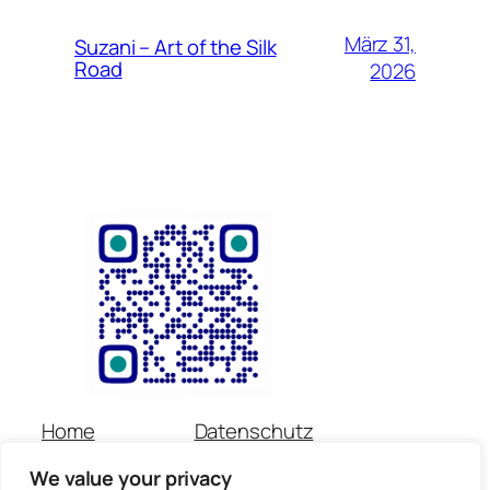
März 31,
Suzani – Art of the Silk
Road
2026
Home
Datenschutz
Über uns
Impressum
We value your privacy
Veranstaltungen
Kontakt