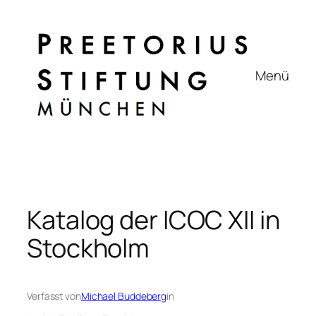
Zum
Inhalt
springen
Menü
Katalog der ICOC XII in
Stockholm
Verfasst von
Michael Buddeberg
in