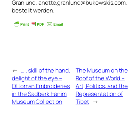
Granlund, anette.granlund@bukowskis.com,
bestellt werden.
←
….. skill of the hand,
The Museum on the
delight of the eye –
Roof of the World –
Ottoman Embroideries
Art, Politics, and the
in the Sadberk Hanim
Representation of
Museum Collection
Tibet
→